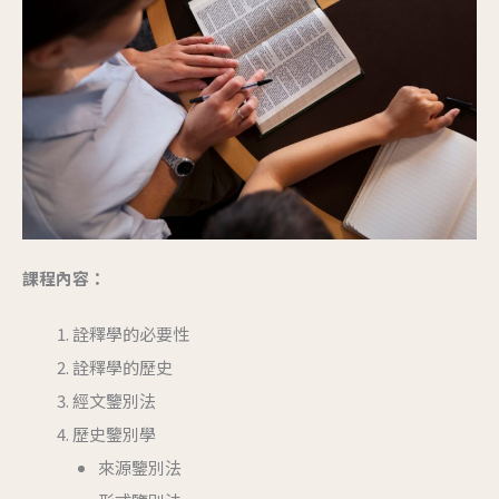
課程內容：
詮釋學的必要性
詮釋學的歷史
經文鑒別法
歷史鑒別學
來源鑒別法