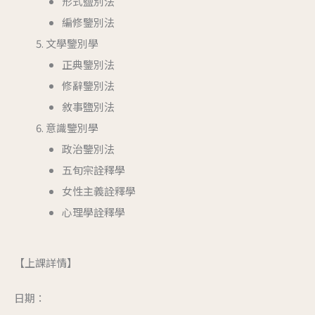
形式鹽別法
編修鑒別法
文學鑒別學
正典鑒別法
修辭鑒別法
敘事鹽別法
意識鑒別學
政治鑒別法
五旬宗詮釋學
女性主義詮釋學
心理學詮釋學
【上課詳情】
日期：